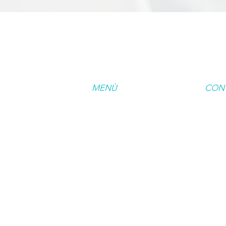
MENÙ
CONT
HOME
+39 34
info@o
METODO AGI
MANUTHERA
SERVIZI
PROFESSIONISTI
BLOG/NEWS