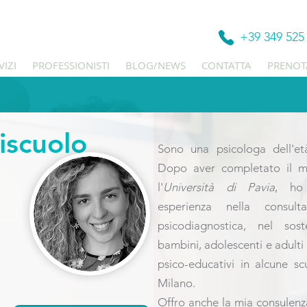
+39 349 525
VIZI
PROFESSIONISTI
BLOG/NEWS
CONTATTA
PRENOT
iscuolo
Sono una psicologa dell'età
Dopo aver completato il m
l'
Università di Pavia
, ho 
esperienza nella consult
psicodiagnostica, nel sos
bambini, adolescenti e adulti 
psico-educativi in alcune s
Milano.
Offro anche la mia consulenza