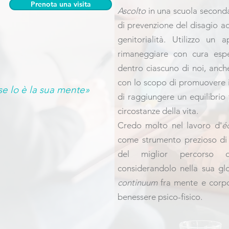
Prenota una visita
Ascolto
in una scuola seconda
di prevenzione del disagio ad
genitorialità. Utilizzo un
rimaneggiare con cura esp
dentro ciascuno di noi, anche
con lo scopo di promuovere i
se lo è la sua mente»
di raggiungere un equilibrio 
circostanze della vita.
Credo molto nel lavoro d'
é
come strumento prezioso di 
del miglior percorso 
considerandolo nella sua gl
continuum
fra mente e corpo
benessere psico-fisico.