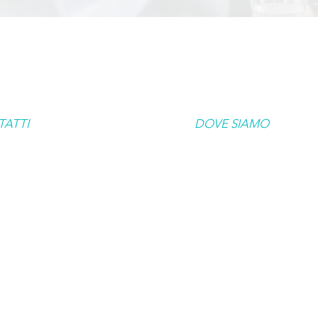
ATTI
DOVE SIAMO
Milano
9 525 35 26
Via Pellegrino Rossi, 84
20161
wcmilano.it