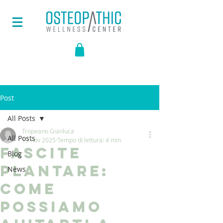
Post
All Posts
Tropeano Gianluca
All Posts
13 nov 2025
Tempo di lettura: 4 min
Fascite
Blog
Plantare:
News
come
possiamo