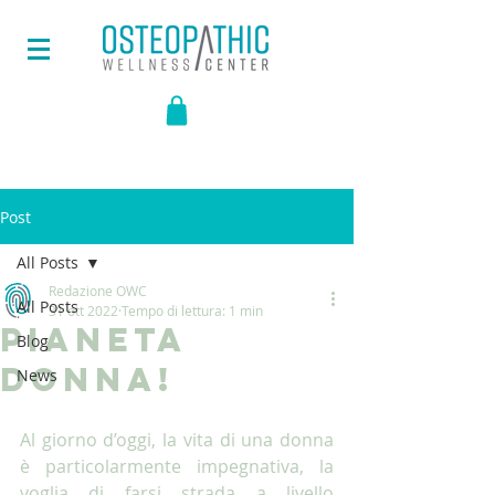
Post
All Posts
Redazione OWC
All Posts
31 ott 2022
Tempo di lettura: 1 min
Pianeta
Blog
Donna!
News
Al giorno d’oggi, la vita di una donna 
è particolarmente impegnativa, la 
voglia di farsi strada a livello 